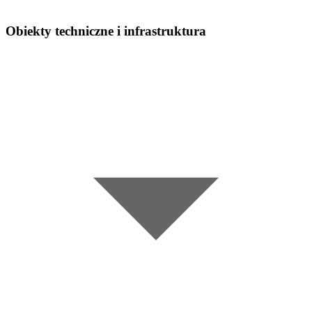
Obiekty techniczne i infrastruktura
•
Zobacz, gdzie naprawdę powstają straty w produkcji i
utrzymaniu ruchu
•
Identyfikuj przyczyny awarii i przestojów szybciej niż
wcześniej
•
Dostarczaj zarządowi jasne dane do decyzji strategicznych