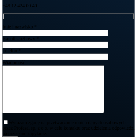
+48 12 424 00 40
Imię i nazwisko *
E-mail służbowy *
Telefon *
Wiadomość
Wyrażam zgodę na przetwarzanie moich danych osobowych
przez Profesal sp. z o.o. w celu kontaktu oraz udzielenia odpowiedzi
na przesłane zapytanie.