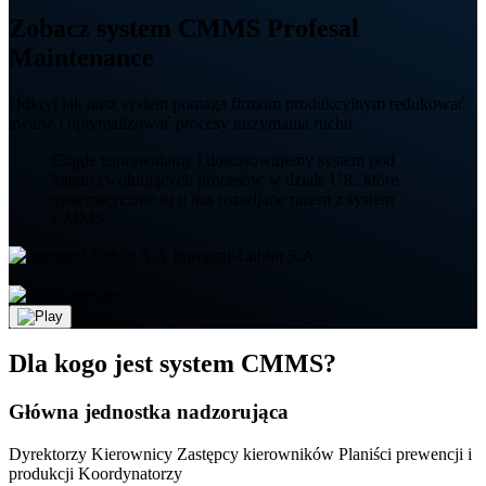
Zobacz system CMMS Profesal
Maintenance
Odkryj jak nasz system pomaga firmom produkcyjnym redukować
awarie i optymalizować procesy utrzymania ruchu.
Ciągle usprawniamy i dostosowujemy system pod
kątem ewoluujących procesów w dziale UR, które
systematycznie są u nas rozwijane razem z system
CMMS.
Intrograf-Lublin S.A
Dla kogo jest system CMMS?
Główna jednostka nadzorująca
Dyrektorzy
Kierownicy
Zastępcy kierowników
Planiści prewencji i
produkcji
Koordynatorzy