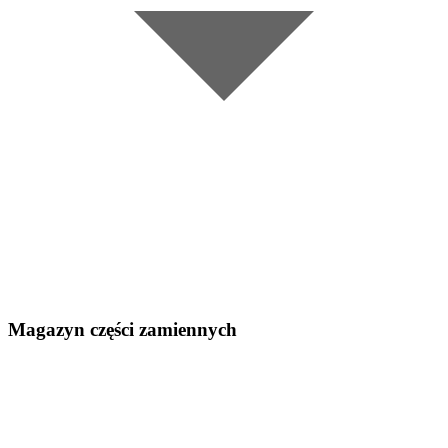
Magazyn części zamiennych
•
Zgłaszaj awarie w kilka sekund z produkcji i urządzeń
mobilnych
•
Najważniejsze awarie trafiają od razu na właściwy poziom
reakcji