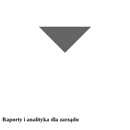
•
Pełna dokumentacja awarii zawsze pod ręką
Raporty i analityka dla zarządu