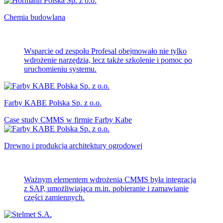
Chemia budowlana
Wsparcie od zespołu Profesal obejmowało nie tylko
wdrożenie narzędzia, lecz także szkolenie i pomoc po
uruchomieniu systemu.
Farby KABE Polska Sp. z o.o.
Case study CMMS w firmie Farby Kabe
Drewno i produkcja architektury ogrodowej
Ważnym elementem wdrożenia CMMS była integracja
z SAP, umożliwiająca m.in. pobieranie i zamawianie
części zamiennych.