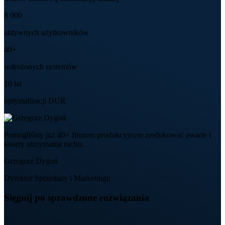
8 000
aktywnych użytkowników
40+
wdrożonych systemów
10 lat
optymalizacji DUR
Pomogliśmy już 40+ firmom produkcyjnym zredukować awarie i
koszty utrzymania ruchu.
Grzegorz Dygoń
Dyrektor Sprzedaży i Marketingu
Sięgnij po sprawdzone rozwiązania