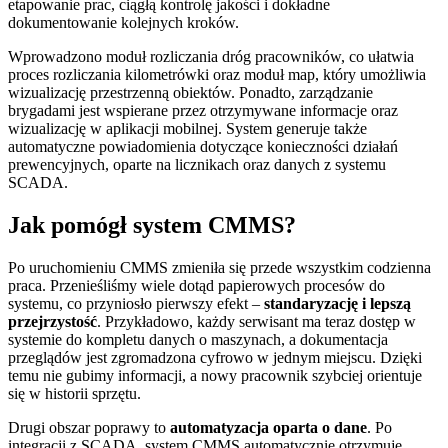
etapowanie prac, ciągłą kontrolę jakości i dokładne
dokumentowanie kolejnych kroków.
Wprowadzono moduł rozliczania dróg pracowników, co ułatwia
proces rozliczania kilometrówki oraz moduł map, który umożliwia
wizualizację przestrzenną obiektów. Ponadto, zarządzanie
brygadami jest wspierane przez otrzymywane informacje oraz
wizualizację w aplikacji mobilnej. System generuje także
automatyczne powiadomienia dotyczące konieczności działań
prewencyjnych, oparte na licznikach oraz danych z systemu
SCADA.
Jak pomógł system CMMS?
Po uruchomieniu CMMS zmieniła się przede wszystkim codzienna
praca. Przenieśliśmy wiele dotąd papierowych procesów do
systemu, co przyniosło pierwszy efekt –
standaryzację i lepszą
przejrzystość
. Przykładowo, każdy serwisant ma teraz dostęp w
systemie do kompletu danych o maszynach, a dokumentacja
przeglądów jest zgromadzona cyfrowo w jednym miejscu. Dzięki
temu nie gubimy informacji, a nowy pracownik szybciej orientuje
się w historii sprzętu.
Drugi obszar poprawy to
automatyzacja oparta o dane
. Po
integracji z SCADA, system CMMS automatycznie otrzymuje