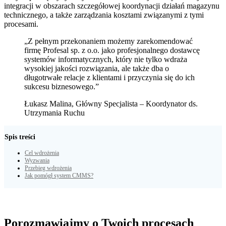
integracji w obszarach szczegółowej koordynacji działań magazynu
technicznego, a także zarządzania kosztami związanymi z tymi
procesami.
„Z pełnym przekonaniem możemy zarekomendować
firmę Profesal sp. z o.o. jako profesjonalnego dostawcę
systemów informatycznych, który nie tylko wdraża
wysokiej jakości rozwiązania, ale także dba o
długotrwałe relacje z klientami i przyczynia się do ich
sukcesu biznesowego.”
Łukasz Malina, Główny Specjalista – Koordynator ds.
Utrzymania Ruchu
Spis treści
Cel wdrożenia
Wyzwania
Przebieg wdrożenia
Jak pomógł system CMMS?
Porozmawiajmy o Twoich procesach