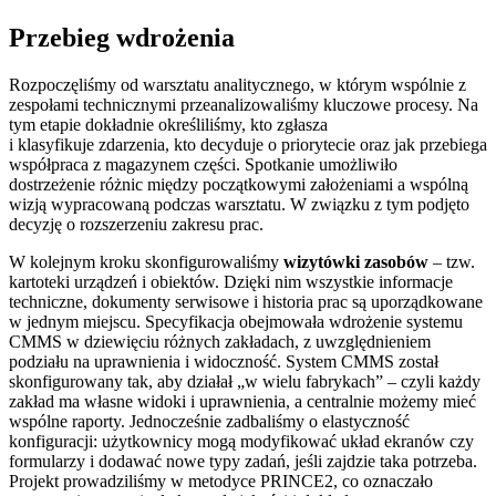
Przebieg wdrożenia
Rozpoczęliśmy od warsztatu analitycznego, w którym wspólnie z
zespołami technicznymi przeanalizowaliśmy kluczowe procesy. Na
tym etapie dokładnie określiliśmy, kto zgłasza
i klasyfikuje zdarzenia, kto decyduje o priorytecie oraz jak przebiega
współpraca z magazynem części. Spotkanie umożliwiło
dostrzeżenie różnic między początkowymi założeniami a wspólną
wizją wypracowaną podczas warsztatu. W związku z tym podjęto
decyzję o rozszerzeniu zakresu prac.
W kolejnym kroku skonfigurowaliśmy
wizytówki zasobów
– tzw.
kartoteki urządzeń i obiektów. Dzięki nim wszystkie informacje
techniczne, dokumenty serwisowe i historia prac są uporządkowane
w jednym miejscu. Specyfikacja obejmowała wdrożenie systemu
CMMS w dziewięciu różnych zakładach, z uwzględnieniem
podziału na uprawnienia i widoczność. System CMMS został
skonfigurowany tak, aby działał „w wielu fabrykach” – czyli każdy
zakład ma własne widoki i uprawnienia, a centralnie możemy mieć
wspólne raporty. Jednocześnie zadbaliśmy o elastyczność
konfiguracji: użytkownicy mogą modyfikować układ ekranów czy
formularzy i dodawać nowe typy zadań, jeśli zajdzie taka potrzeba.
Projekt prowadziliśmy w metodyce PRINCE2, co oznaczało