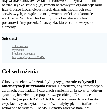
Śląska oraz Chorzów. W takim środowisku utrzymanie ruchu
bardzo szybko staje się „systemem nerwowym” organizacji: musi
łączyć pracę źródeł ciepła i sieci, działania mobilnych ekip
serwisowych, zarządzanie magazynem części oraz kontrolę
wydatków. W tak rozbudowanym środowisku wspólnie
postanowiliśmy poszukać narzędzia, które scali te wszystkie
elementy.
Spis treści
Cel wdrożenia
Wyzwania
Przebieg wdrożenia
Jak pomógł system CMMS?
Cel wdrożenia
Głównym celem wdrożenia było
przyspieszenie cyfryzacji i
automatyzacji utrzymania ruchu
. Chcieliśmy, aby informacje o
awariach, przeglądach i częściach zamiennych krążyły w jednym
systemie, bez zbędnego papierkowego obiegu. Drugim celem
była
integracja z ERP i SCADA
– dzięki temu dane o kosztach,
częściach czy odczytach liczników miałyby płynnie trafiać do
wdrożonego systemu CMMS. Ponadto zależało nam, aby