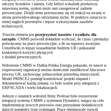
odczyty liczników i alarmy. Gdy któryś wskaźnik przekroczy
ustawioną normę, system może sam zasugerować zadanie
prewencyjne. Dzięki temu przesuwamy się od reakcji na awarię w
stronę przewidywalnego utrzymania ruchu. W praktyce oznacza to
mniej nagłych przestojów i lepsze wykorzystanie zasobów
technicznych.
Trzecim efektem jest
przejrzystość kosztów i wyników dla
zarządu
. CMMS pozwolił dokładnie wyliczać, ile czasu i pieniędzy
poświęcamy na prace prewencyjne, a ile na naprawy awaryjne.
Umożliwiło to lepsze uzasadnienie budżetu UR i pokazanie
konkretnych korzyści płynących
z działań prewencyjnych.
Wdrożenie CMMS w Dalkia Polska Energia pokazało, że nawet w
rozproszonej organizacji można skutecznie zunifikować kluczowe
procesy UR, zachowując jednocześnie potrzebną elastyczność.
Model PRINCE2 pomógł kontrolować projekt etapami i
dokumentować każdą zmianę, co było ważne przy integracji z
ERP/SCADA i wielu lokalizacjach.
Jednym z ostatnich wdrożeń firmy Profesal było rozszerzenie
integracji systemu CMMS z systemem Dynamics, mające na celu
implementację nowych procesów oraz przesyłanie dodatkowych
danych pomiędzy tymi systemami. Prace obejmowały rozwój