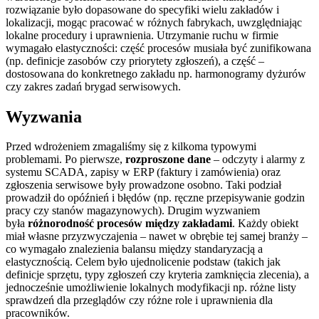
rozwiązanie było dopasowane do specyfiki wielu zakładów i
lokalizacji, mogąc pracować w różnych fabrykach, uwzględniając
lokalne procedury i uprawnienia. Utrzymanie ruchu w firmie
wymagało elastyczności: część procesów musiała być zunifikowana
(np. definicje zasobów czy priorytety zgłoszeń), a część –
dostosowana do konkretnego zakładu np. harmonogramy dyżurów
czy zakres zadań brygad serwisowych.
Wyzwania
Przed wdrożeniem zmagaliśmy się z kilkoma typowymi
problemami. Po pierwsze,
rozproszone dane
– odczyty i alarmy z
systemu SCADA, zapisy w ERP (faktury i zamówienia) oraz
zgłoszenia serwisowe były prowadzone osobno. Taki podział
prowadził do opóźnień i błędów (np. ręczne przepisywanie godzin
pracy czy stanów magazynowych). Drugim wyzwaniem
była
różnorodność procesów między zakładami
. Każdy obiekt
miał własne przyzwyczajenia – nawet w obrębie tej samej branży –
co wymagało znalezienia balansu między standaryzacją a
elastycznością. Celem było ujednolicenie podstaw (takich jak
definicje sprzętu, typy zgłoszeń czy kryteria zamknięcia zlecenia), a
jednocześnie umożliwienie lokalnych modyfikacji np. różne listy
sprawdzeń dla przeglądów czy różne role i uprawnienia dla
pracowników.