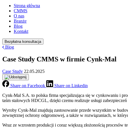
Strona główna
CMMS
O nas
Branże
Blog
Kontakt
Bezpłatna konsultacja
Blog
Case Study CMMS w firmie Cynk-Mal
Case Study
22.05.2025
Share on Facebook
Share on Linkedin
Cynk‑Mal S.A. to polska firma specjalizująca się w cynkowaniu i p
taśm stalowych HDCGL, dzięki czemu realizuje usługi zabezpieczeń 
Wyroby Cynk‑Mal znajdują zastosowanie przede wszystkim w budowni
zewnętrznej ochrony odgromowej, a także w rozwiązaniach, w których
Wraz ze wzrostem produkcji i coraz większą złożonością procesów te