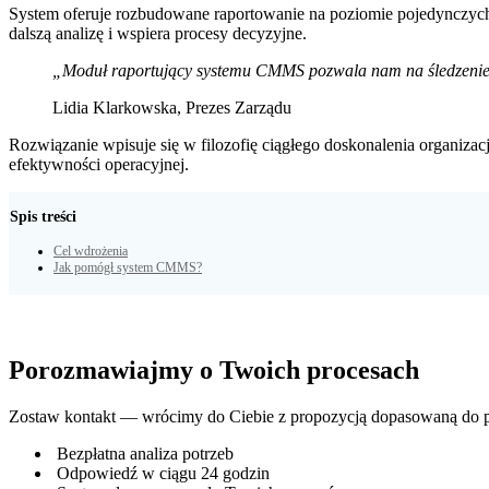
System oferuje rozbudowane raportowanie na poziomie pojedynczych
dalszą analizę i wspiera procesy decyzyjne.
„Moduł raportujący systemu CMMS pozwala nam na śledzenie 
Lidia Klarkowska, Prezes Zarządu
Rozwiązanie wpisuje się w filozofię ciągłego doskonalenia organiz
efektywności operacyjnej.
Spis treści
Cel wdrożenia
Jak pomógł system CMMS?
Porozmawiajmy o Twoich procesach
Zostaw kontakt — wrócimy do Ciebie z propozycją dopasowaną do po
Bezpłatna analiza potrzeb
Odpowiedź w ciągu 24 godzin