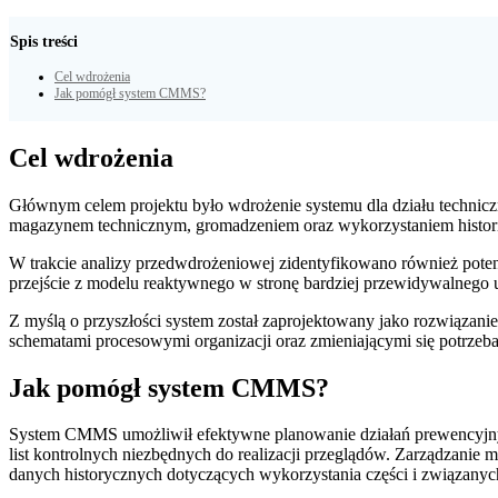
Spis treści
Cel wdrożenia
Jak pomógł system CMMS?
Cel wdrożenia
Głównym celem projektu było wdrożenie systemu dla działu technicz
magazynem technicznym, gromadzeniem oraz wykorzystaniem historii 
W trakcie analizy przedwdrożeniowej zidentyfikowano również pot
przejście z modelu reaktywnego w stronę bardziej przewidywalnego 
Z myślą o przyszłości system został zaprojektowany jako rozwiązan
schematami procesowymi organizacji oraz zmieniającymi się potrzeb
Jak pomógł system CMMS?
System CMMS umożliwił efektywne planowanie działań prewencyjny
list kontrolnych niezbędnych do realizacji przeglądów. Zarządzanie 
danych historycznych dotyczących wykorzystania części i związanyc