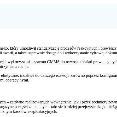
nego, który umożliwił standaryzację procesów reakcyjnych i prewency
awarii, a także usprawnić dostęp do i wykorzystanie cyfrowej dokumen
encjał wykorzystania systemu CMMS do rozwoju działań prewencyjnyc
utrzymania ruchu.
ie elastyczne, możliwe do dalszego rozwoju zarówno poprzez konfigur
ami operacyjnymi.
ch – zarówno realizowanych wewnętrznie, jak i przez podmioty zew
magazynem części zamiennych stało się bardziej przejrzyste dzięki bi
h z tym kosztów eksploatacyjnych.