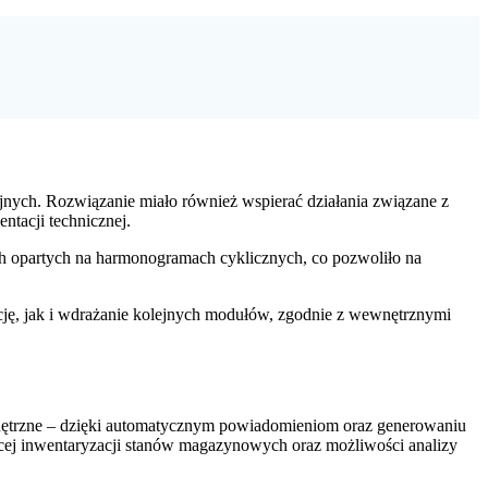
jnych. Rozwiązanie miało również wspierać działania związane z
tacji technicznej.
h opartych na harmonogramach cyklicznych, co pozwoliło na
ację, jak i wdrażanie kolejnych modułów, zgodnie z wewnętrznymi
nętrzne – dzięki automatycznym powiadomieniom oraz generowaniu
eżącej inwentaryzacji stanów magazynowych oraz możliwości analizy