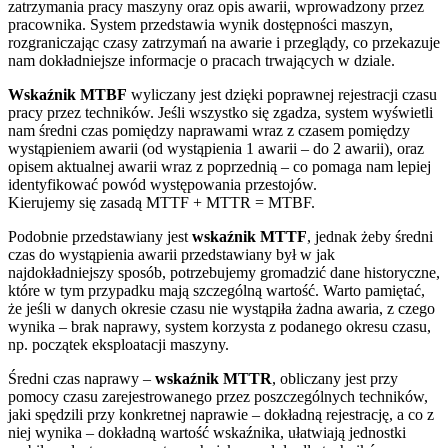
zatrzymania pracy maszyny oraz opis awarii, wprowadzony przez
pracownika. System przedstawia wynik dostępności maszyn,
rozgraniczając czasy zatrzymań na awarie i przeglądy, co przekazuje
nam dokładniejsze informacje o pracach trwających w dziale.
Wskaźnik MTBF
wyliczany jest dzięki poprawnej rejestracji czasu
pracy przez techników. Jeśli wszystko się zgadza, system wyświetli
nam średni czas pomiędzy naprawami wraz z czasem pomiędzy
wystąpieniem awarii (od wystąpienia 1 awarii – do 2 awarii), oraz
opisem aktualnej awarii wraz z poprzednią – co pomaga nam lepiej
identyfikować powód występowania przestojów.
Kierujemy się zasadą MTTF + MTTR = MTBF.
Podobnie przedstawiany jest
wskaźnik MTTF
, jednak żeby średni
czas do wystąpienia awarii przedstawiany był w jak
najdokładniejszy sposób, potrzebujemy gromadzić dane historyczne,
które w tym przypadku mają szczególną wartość. Warto pamiętać,
że jeśli w danych okresie czasu nie wystąpiła żadna awaria, z czego
wynika – brak naprawy, system korzysta z podanego okresu czasu,
np. początek eksploatacji maszyny.
Średni czas naprawy –
wskaźnik MTTR
, obliczany jest przy
pomocy czasu zarejestrowanego przez poszczególnych techników,
jaki spędzili przy konkretnej naprawie – dokładną rejestrację, a co z
niej wynika – dokładną wartość wskaźnika, ułatwiają jednostki