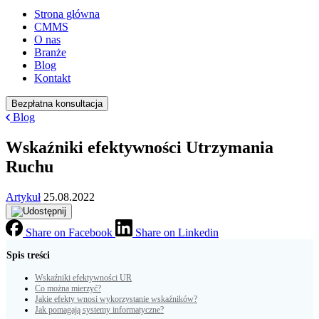
Strona główna
CMMS
O nas
Branże
Blog
Kontakt
Bezpłatna konsultacja
Blog
Wskaźniki efektywności Utrzymania
Ruchu
Artykuł
25.08.2022
Share on Facebook
Share on Linkedin
Spis treści
Wskaźniki efektywności UR
Co można mierzyć?
Jakie efekty wnosi wykorzystanie wskaźników?
Jak pomagają systemy informatyczne?