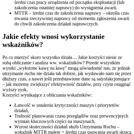
średni czas pracy urządzenia od początku eksploatacji (lub
zakończenia ostatniej naprawy) do wystąpienia awarii.
MTTR – średni czas do zakończenia naprawy – określa czas
trwania rzeczywistej naprawy od momentu zgłoszenia awarii
do chwili zakończenia działań naprawczych.
Jakie efekty wnosi wykorzystanie
wskaźników?
Po co mierzyć skoro wszystko działa… Jakie korzyści niesie ze
sobą obliczanie i analiza ww. wskaźników? Przede wszystkim
wyniki „wyłożone kawę na ławę” mogą uświadomić nas, że jednak
utrzymanie ruchu nie działa tak dobrze, jak wydawało nam się przez
dłuższy czas, a nawet jeśli przedstawione dane są satysfakcjonujące
– jak możemy zwiększyć efektywność działów, przy czym osiągnąć
wyższy zysk.
Korzyści wynikające z obliczania wskaźników:
Łatwość w ustaleniu krytyczności maszyn i priorytetów
działań,
Trafność planowania czasu przeglądów oraz prewencyjnych
wymian kluczowych części na maszynach,
Wzrost skuteczności działań służb Utrzymania Ruchu –
wskaźnik MTTR maleje = średni czas usuwania awarii skraca