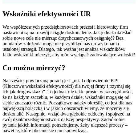
Wskaźniki efektywności UR
We współczesnych przedsiębiorstwach prezesi i kierownicy firm
nastawieni są na rozwój i ciągłe doskonalenie. Jak jednak określać
sobie nowe cele nie mierząc dotychczasowych osiągnięć? Bez
pomiarów założenia mogą nie przybliżyć nas do wykonania
ustalonej strategii. Dlatego, tak ważna jest analiza wskaźników.
Jakie wskaźniki mierzyć, aby móc wyciągać zadowalające wnioski?
Co można mierzyć?
Najczęściej powtarzaną poradą jest „ustal odpowiednie KPI
(Kluczowe wskaźniki efektywności) dla twojej firmy i trzymaj się
ich jak drogowskazu”. To jednak nie takie proste, w szczególności,
że na każdym szczeblu, w każdym dziale, wskaźniki mogą się od
siebie znacząco różnić. Początkowo należy określić, co jest dla nas
największą bolączką i w jakich obszarach wiemy, że możemy się
doskonalić. Następnie, wziąć dwa głębokie oddechy i spojrzeć na
swój dział/przedsiębiorstwo z dalszej pespektywy. Zadać sobie
pytania jakich informacji potrzebujemy, żeby ulepszać procesy –
nawet te, które obecnie się nam sprawdzają.