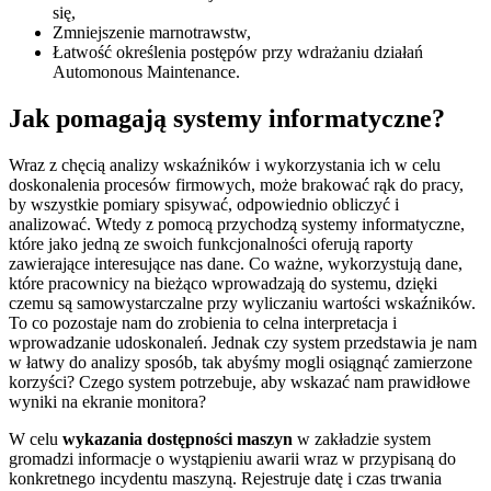
się,
Zmniejszenie marnotrawstw,
Łatwość określenia postępów przy wdrażaniu działań
Automonous Maintenance.
Jak pomagają systemy informatyczne?
Wraz z chęcią analizy wskaźników i wykorzystania ich w celu
doskonalenia procesów firmowych, może brakować rąk do pracy,
by wszystkie pomiary spisywać, odpowiednio obliczyć i
analizować. Wtedy z pomocą przychodzą systemy informatyczne,
które jako jedną ze swoich funkcjonalności oferują raporty
zawierające interesujące nas dane. Co ważne, wykorzystują dane,
które pracownicy na bieżąco wprowadzają do systemu, dzięki
czemu są samowystarczalne przy wyliczaniu wartości wskaźników.
To co pozostaje nam do zrobienia to celna interpretacja i
wprowadzanie udoskonaleń. Jednak czy system przedstawia je nam
w łatwy do analizy sposób, tak abyśmy mogli osiągnąć zamierzone
korzyści? Czego system potrzebuje, aby wskazać nam prawidłowe
wyniki na ekranie monitora?
W celu
wykazania dostępności maszyn
w zakładzie system
gromadzi informacje o wystąpieniu awarii wraz w przypisaną do
konkretnego incydentu maszyną. Rejestruje datę i czas trwania