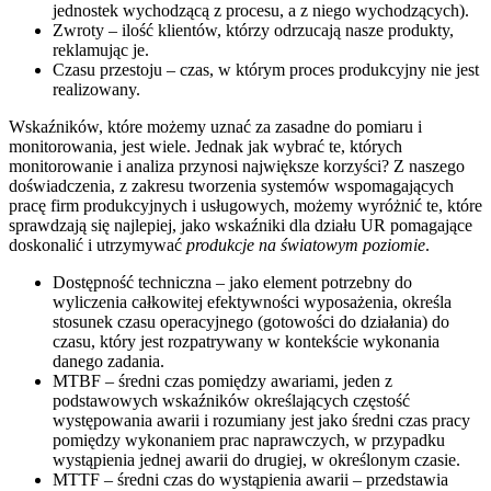
jednostek wychodzącą z procesu, a z niego wychodzących).
Zwroty – ilość klientów, którzy odrzucają nasze produkty,
reklamując je.
Czasu przestoju – czas, w którym proces produkcyjny nie jest
realizowany.
Wskaźników, które możemy uznać za zasadne do pomiaru i
monitorowania, jest wiele. Jednak jak wybrać te, których
monitorowanie i analiza przynosi największe korzyści? Z naszego
doświadczenia, z zakresu tworzenia systemów wspomagających
pracę firm produkcyjnych i usługowych, możemy wyróżnić te, które
sprawdzają się najlepiej, jako wskaźniki dla działu UR pomagające
doskonalić i utrzymywać
produkcje na światowym poziomie
.
Dostępność techniczna – jako element potrzebny do
wyliczenia całkowitej efektywności wyposażenia, określa
stosunek czasu operacyjnego (gotowości do działania) do
czasu, który jest rozpatrywany w kontekście wykonania
danego zadania.
MTBF – średni czas pomiędzy awariami, jeden z
podstawowych wskaźników określających częstość
występowania awarii i rozumiany jest jako średni czas pracy
pomiędzy wykonaniem prac naprawczych, w przypadku
wystąpienia jednej awarii do drugiej, w określonym czasie.
MTTF – średni czas do wystąpienia awarii – przedstawia