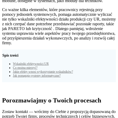
mobilne, dostępne w systemach, jako moduły dla techników.
Co ważne kilka elementów, które pracownicy rejestrują przy
pomocy jednostek systemowych, pomaga automatycznie wyliczać
nie tylko wskaźniki efektywności działu produkcji czy UR, możemy
z nich czerpać dane potrzebne przedstawiać pozostałe raporty, takie
jak PARETO lub krytyczność . Dlatego pamiętaj, wdrożenie
systemu usprawnia wiele aspektów pracy twojego przedsiębiorstwa,
od przyśpieszenia działań wykonawczych, po analizy i rozwój całej
firmy.
Spis treści
Wskaźniki efektywności UR
Co można mierzyć?
Jakie efekty wnosi wykorzystanie wskaźników?
Jak pomagają systemy informatyczne?
Porozmawiajmy o Twoich procesach
Zostaw kontakt — wrócimy do Ciebie z propozycją dopasowaną do
potrzeb Twojej firmy, procesów technicznych i celów biznesowych.