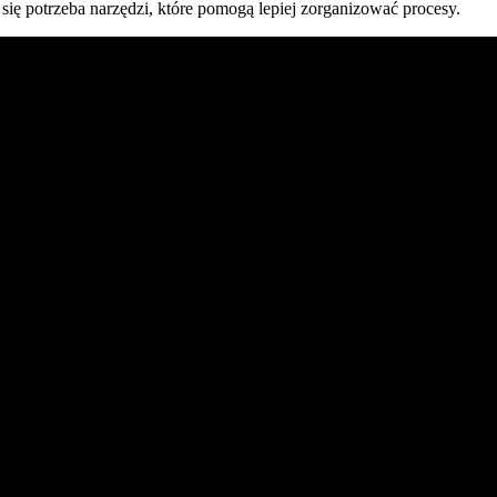
się potrzeba narzędzi, które pomogą lepiej zorganizować procesy.